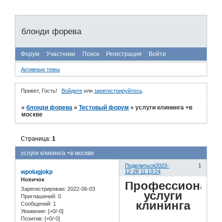
блонди форева
Форум
Участники
Поиск
Регистрация
Войти
Активные темы
Привет, Гость!
Войдите
или
зарегистрируйтесь
.
»
блонди форева
»
Тестовый форум
»
услуги клининга +в
москве
Страница:
1
услуги клининга +в москве
Поделиться
2023-
1
wpolugjokp
12-28 11:13:24
Новичок
Профессионал
Зарегистрирован
: 2022-06-03
услуги
Приглашений:
0
клининга
Сообщений:
1
Уважение:
[+0/-0]
Позитив:
[+0/-0]