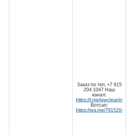
Заказ по тел. +7 915
204 1047 Наш
канал:
https://t.me/wwcleaning
Вотсап:
https://wa.me/7915204104